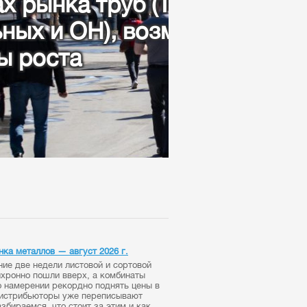
,
нка металлов — август 2026 г.
ние две недели листовой и сортовой
нхронно пошли вверх, а комбинаты
о намерении рекордно поднять цены в
Дистрибьюторы уже переписывают
збираемся, что стоит за этим и как