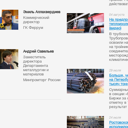
действоват
Эмиль Аллахвердиев
04 августа
Коммерческий
На предпр
директор
теплоизол
ГК Феррум
(видео)
В трубоэл
Трубопров
освоили н
на тройни
соедините
Андрей Савельев
месторожд
Заместитель
климатиче
директора
Департамента
металлургии и
29 июля
материалов
Больше, ч
на Петерб
Минпромторг России
тысяч тон
Суммарный
в секции 
Биржи за 
отметку в
результат 
24 июля
Ростовско
исполнилос