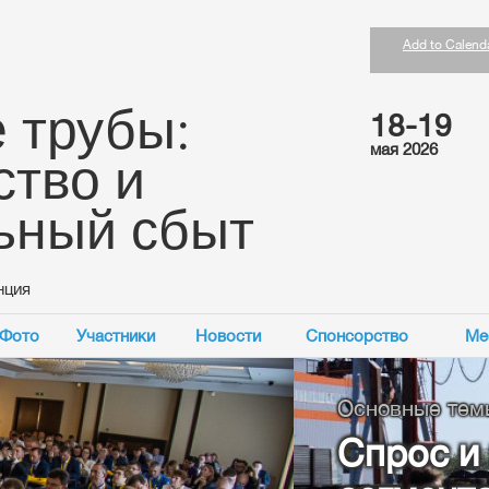
Add to Calend
 трубы:
18-19
мая 2026
ство и
ьный сбыт
нция
Фото
Участники
Новости
Спонсорство
Ме
еренции:
дложение в различных