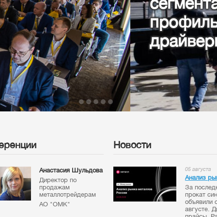
ынка труб (ТБД, МСД, OCTG
и ОН), возможные
ста
еренции
Новости
05 августа
Анастасия Шульдова
Анализ ры
Директор по
продажам
За послед
металлотрейдерам
прокат си
объявили 
АО "ОМК"
августе. 
прайсы. Ра