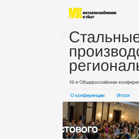
Стальные
производ
регионал
16-я Общероссийская конфере
О конференции
Итоги
Основные темы конф
Спрос и пре