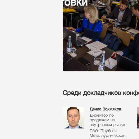
сегментах р
профильных 
драйверы ро
Среди докладчиков конф
Денис Вохмяков
Директор по
продажам на
внутреннем рынке
ПАО "Трубная
Металлургическая