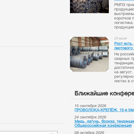
РМПЗ прои
продукцию
выстроены
короткое 
логистика
продукции.
23 июля
Рост есть
листового 
На россий
сварных т
тенденции
достаточн
на август
регулярно
листах в с
Ближайшие конфере
15 сентября 2026
ПРОВОЛОКА-КРЕПЁЖ, 15-я Меж
24 сентября 2026
Медь, латунь, бронза: тенденци
Общероссийская конференция
08 октября 2026