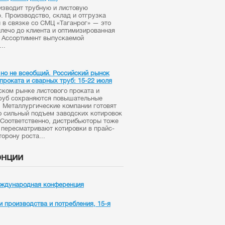
зводит трубную и листовую
. Производство, склад и отгрузка
 в связке со СМЦ «Таганрог» — это
плечо до клиента и оптимизированная
. Ассортимент выпускаемой
..
, но не всеобщий. Российский рынок
проката и сварных труб: 15-22 июля
ском рынке листового проката и
руб сохраняются повышательные
. Металлургические компании готовят
о сильный подъем заводских котировок
. Соответственно, дистрибьюторы тоже
 пересматривают котировки в прайс-
торону роста...
нции
дународная конференция
и производства и потребления, 15-я