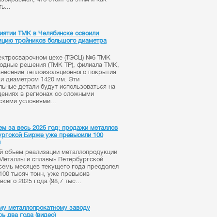
ь...
иятии ТМК в Челябинске освоили
яцию тройников большого диаметра
ектросварочном цехе (ТЭСЦ) №6 ТМК
одные решения (ТМК ТР), филиала ТМК,
анесение теплоизоляционного покрытия
ки диаметром 1420 мм. Эти
льные детали будут использоваться на
ениях в регионах со сложными
скими условиями...
ем за весь 2025 год: продажи металлов
ургской Бирже уже превысили 100
н
 объем реализации металлопродукции
«Металлы и сплавы» Петербургской
семь месяцев текущего года преодолел
 100 тысяч тонн, уже превысив
всего 2025 года (98,7 тыс...
му металлопрокатному заводу
ь два года (видео)